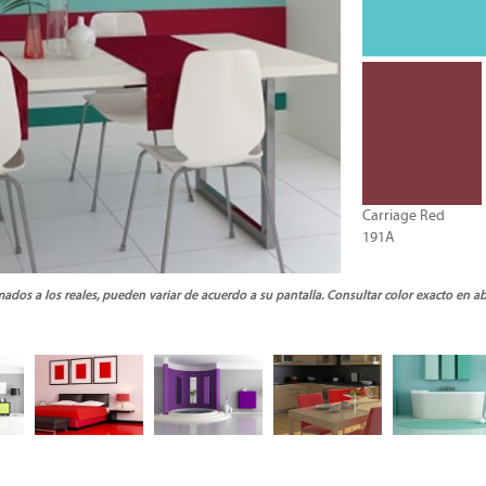
Carriage Red
191A
ados a los reales, pueden variar de acuerdo a su pantalla. Consultar color exacto en a