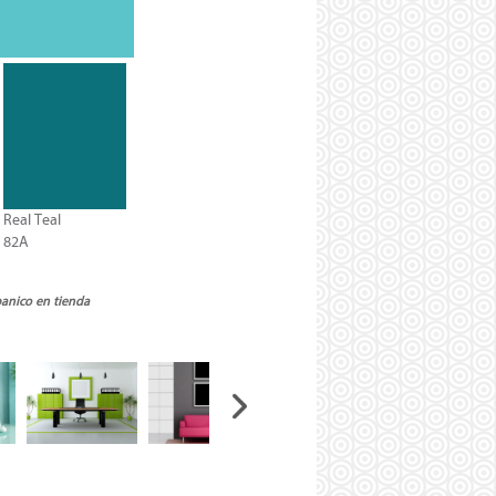
Real Teal
82A
banico en tienda