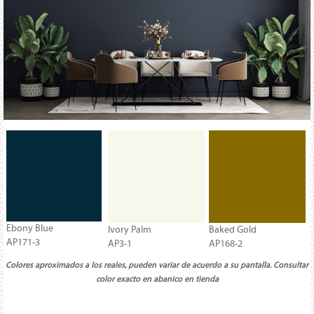
Ebony Blue
Ivory Palm
Baked Gold
AP171-3
AP3-1
AP168-2
Colores aproximados a los reales, pueden variar de acuerdo a su pantalla. Consultar
color exacto en abanico en tienda