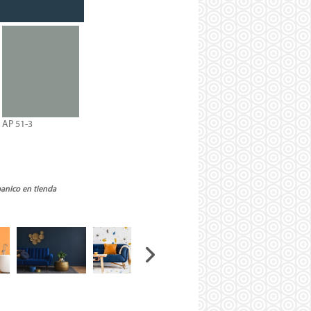
AP 51-3
banico en tienda